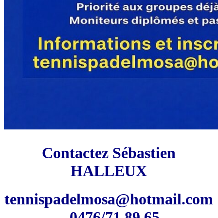
C
ontactez Sébastien
HALLEUX
tennispadelmosa@hotmail.com
– 0476/71.89.65